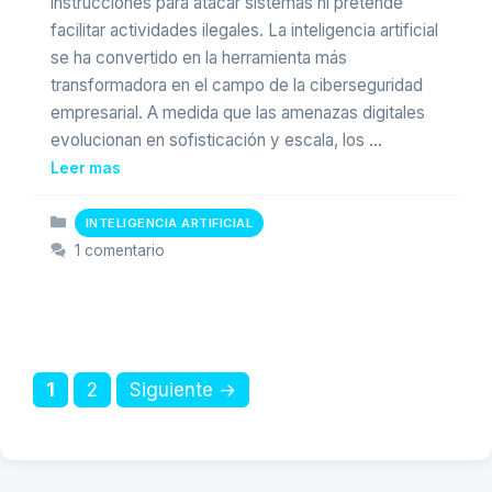
instrucciones para atacar sistemas ni pretende
facilitar actividades ilegales. La inteligencia artificial
se ha convertido en la herramienta más
transformadora en el campo de la ciberseguridad
empresarial. A medida que las amenazas digitales
evolucionan en sofisticación y escala, los …
Leer mas
Categorias
INTELIGENCIA ARTIFICIAL
1 comentario
Pagina
Pagina
1
2
Siguiente
→