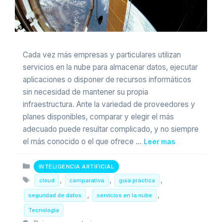
Cada vez más empresas y particulares utilizan
servicios en la nube para almacenar datos, ejecutar
aplicaciones o disponer de recursos informáticos
sin necesidad de mantener su propia
infraestructura. Ante la variedad de proveedores y
planes disponibles, comparar y elegir el más
adecuado puede resultar complicado, y no siempre
el más conocido o el que ofrece …
Leer mas
Categorias
INTELIGENCIA ARTIFICIAL
Etiquetas
,
,
,
cloud
comparativa
guía práctica
,
,
seguridad de datos
servicios en la nube
Tecnologia