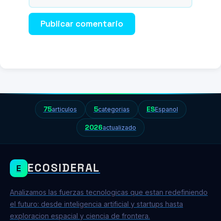
web
75
5
ES
articulos
categorias
Espanol
2026
actualizado
ECOSIDERAL
E
Analizamos las fuerzas tecnologicas que estan redefiniendo
el futuro: desde inteligencia artificial y startups hasta
exploracion espacial y ciencia de frontera.