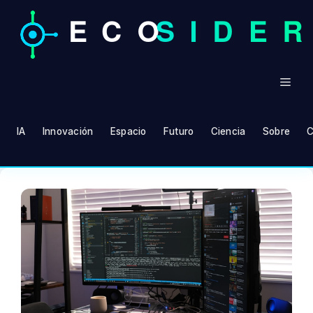
Saltar
al
contenido
Men
IA
Innovación
Espacio
Futuro
Ciencia
Sobre
C